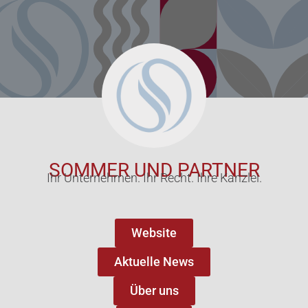
SOMMER UND PARTNER
Ihr Unternehmen. Ihr Recht. Ihre Kanzlei.
Website
Aktuelle News
Über uns