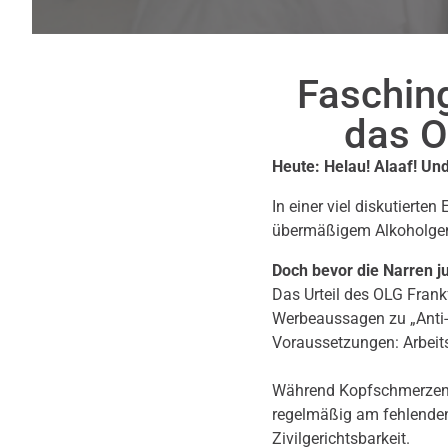
Fasching
das O
Heute: Helau! Alaaf! Un
In einer viel diskutierte
übermäßigem Alkoholgenus
Doch bevor die Narren ju
Das Urteil des OLG Frank
Werbeaussagen zu „Anti-K
Voraussetzungen: Arbeit
Während Kopfschmerzen, Ü
regelmäßig am fehlenden 
Zivilgerichtsbarkeit.