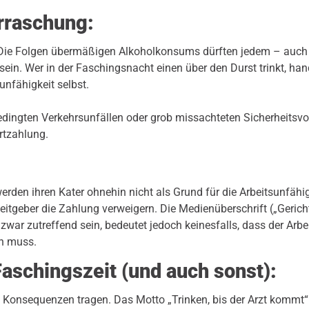
rraschung:
Die Folgen übermäßigen Alkoholkonsums dürften jedem – auch
ein. Wer in der Faschingsnacht einen über den Durst trinkt, han
unfähigkeit selbst.
edingten Verkehrsunfällen oder grob missachteten Sicherheitsvo
rtzahlung.
werden ihren Kater ohnehin nicht als Grund für die Arbeitsunfäh
beitgeber die Zahlung verweigern. Die Medienüberschrift („Gerich
g zwar zutreffend sein, bedeutet jedoch keinesfalls, dass der Ar
en muss.
 Faschingszeit (und auch sonst):
ie Konsequenzen tragen. Das Motto „Trinken, bis der Arzt kommt“ 