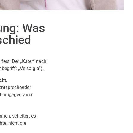
lung: Was
schied
 fest: Der „Kater“ nach
egriff: „Veisalgia“).
cht.
 entsprechender
t hingegen zwei
nen, scheitert es
te, nicht die