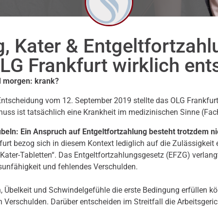
, Kater & Entgeltfortzah
LG Frankfurt wirklich ent
d morgen: krank?
n Entscheidung vom 12. September 2019 stellte das OLG Frankfurt
s ist tatsächlich eine Krankheit im medizinischen Sinne (Fachb
beln: Ein Anspruch auf Entgeltfortzahlung besteht trotzdem ni
furt bezog sich in diesem Kontext lediglich auf die Zulässigkeit
ater-Tabletten“. Das Entgeltfortzahlungsgesetz (EFZG) verlang
sunfähigkeit und fehlendes Verschulden.
belkeit und Schwindelgefühle die erste Bedingung erfüllen kön
Verschulden. Darüber entscheiden im Streitfall die Arbeitsgerich